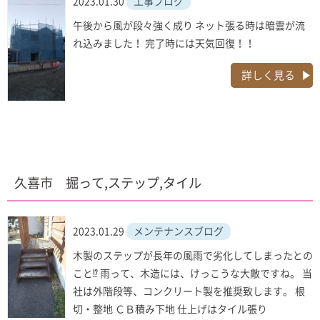
2023.01.30
工事ブログ
午後から風が段々強く成り ネット張る時は暗雲が流
れ込みました！ 完了時には天気回復！！
詳しく見る
久喜市 掘って,ステップ,タイル
2023.01.29
メンテナンスブログ
木製のステップが長年の風雨で劣化してしまったとの
こと⁉ 雨って、木造には、けっこうな大敵ですね。 当
社は外階段等、コンクリート製を推奨致します。 根
切・整地 ＣＢ積み下地 仕上げはタイル張り