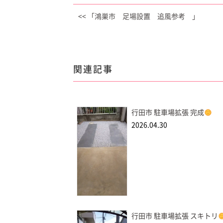
<< 「鴻巣市 足場設置 追風参考 」
関連記事
行田市 駐車場拡張 完成
2026.04.30
行田市 駐車場拡張 スキトリ